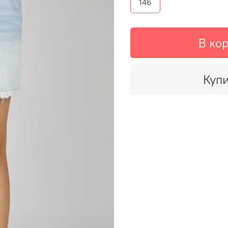
146
В ко
Купи